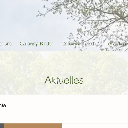
er uns
Galloway-Rinder
Galloway-Fleisch
Tierverkau
Aktuelles
pte