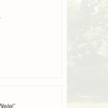
.
Weile!"